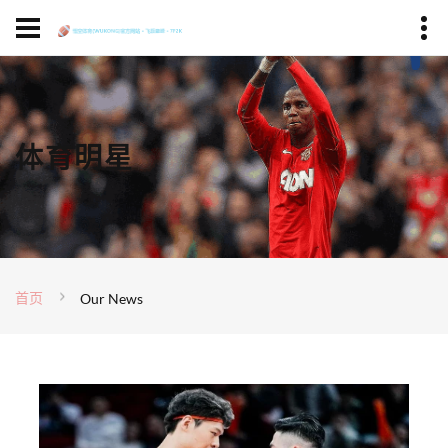
体育明星
首页
Our News