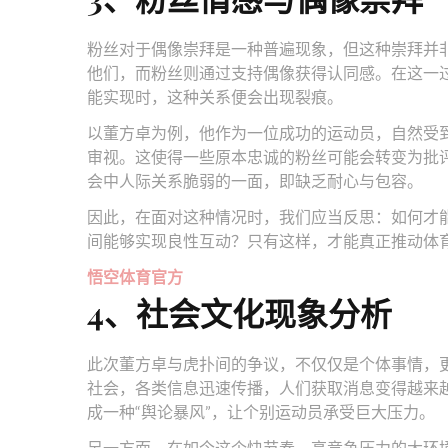
粉丝对于偶像崇拜是一种普遍现象，但这种崇拜并
他们，而粉丝则通过支持偶像获得认同感。在这一
能实现时，这种关系便会出现裂痕。
以董方卓为例，他作为一位成功的运动员，自然受
审视。这使得一些原本忠诚的粉丝可能会转变为批
会中人际关系脆弱的一面，即缺乏耐心与包容。
因此，在面对这种情况时，我们应当反思：如何才
间能够实现良性互动？只有这样，才能真正推动体
悟空体育官方
4、社会文化现象分析
此次董方卓与虎扑间的争议，不仅仅是个体事情，
社会，各类信息迅速传播，人们获取消息变得越来
成一种“舆论暴风”，让个别运动员承受巨大压力。
另一方面，在如今这个快节奏、高竞争压力的大环