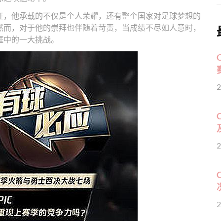
征，他承载的不仅是个人荣耀，还有整个国家对足球梦想的
然而，对于他的崇拜也伴随着苛责，当成绩不尽如人意时，
涯中的一大挑战。
2
2
2