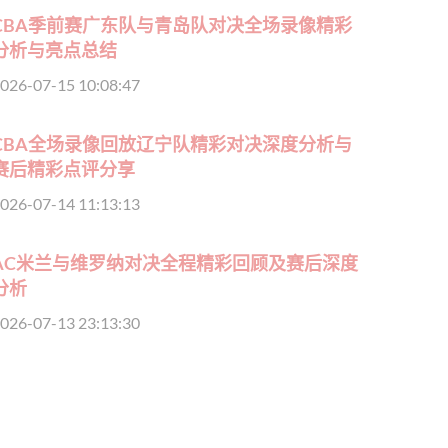
CBA季前赛广东队与青岛队对决全场录像精彩
分析与亮点总结
026-07-15 10:08:47
CBA全场录像回放辽宁队精彩对决深度分析与
赛后精彩点评分享
026-07-14 11:13:13
AC米兰与维罗纳对决全程精彩回顾及赛后深度
分析
026-07-13 23:13:30