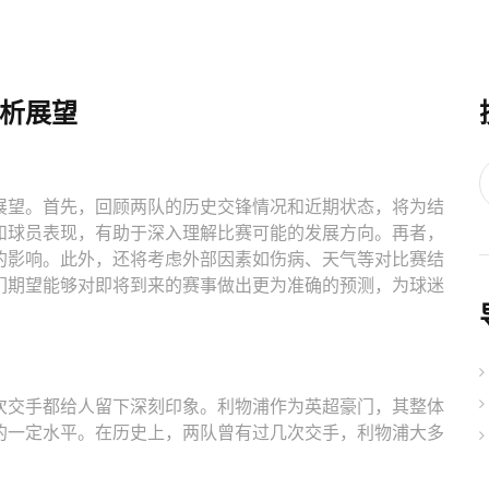
析展望
展望。首先，回顾两队的历史交锋情况和近期状态，将为结
和球员表现，有助于深入理解比赛可能的发展方向。再者，
的影响。此外，还将考虑外部因素如伤病、天气等对比赛结
们期望能够对即将到来的赛事做出更为准确的预测，为球迷
次交手都给人留下深刻印象。利物浦作为英超豪门，其整体
的一定水平。在历史上，两队曾有过几次交手，利物浦大多