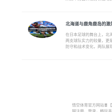
北海道与鹿角鹿岛的激
在日本足球的舞台上，北
两支球队实力的较量，更
防守和战术变化，两队展现
悟空体育官方网站🧧
网注册、登录，畅玩丰