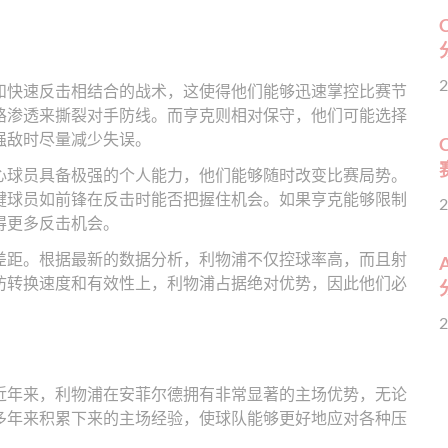
2
和快速反击相结合的战术，这使得他们能够迅速掌控比赛节
路渗透来撕裂对手防线。而亨克则相对保守，他们可能选择
强敌时尽量减少失误。
心球员具备极强的个人能力，他们能够随时改变比赛局势。
键球员如前锋在反击时能否把握住机会。如果亨克能够限制
2
得更多反击机会。
差距。根据最新的数据分析，利物浦不仅控球率高，而且射
防转换速度和有效性上，利物浦占据绝对优势，因此他们必
2
近年来，利物浦在安菲尔德拥有非常显著的主场优势，无论
多年来积累下来的主场经验，使球队能够更好地应对各种压