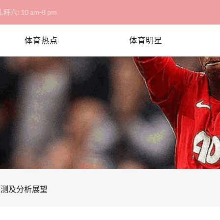
拜六: 10 am-8 pm
体育热点
体育明星
预测及分析展望