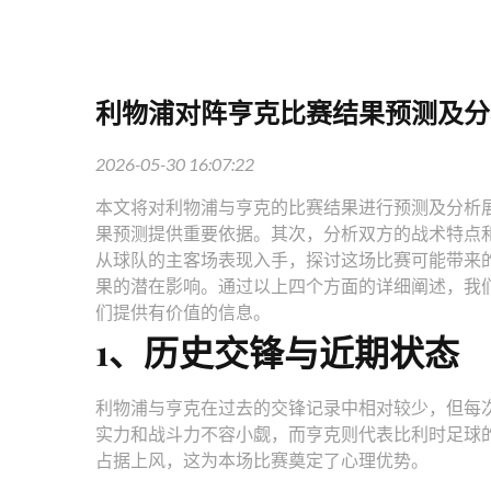
利物浦对阵亨克比赛结果预测及分
2026-05-30 16:07:22
本文将对利物浦与亨克的比赛结果进行预测及分析
果预测提供重要依据。其次，分析双方的战术特点
从球队的主客场表现入手，探讨这场比赛可能带来
果的潜在影响。通过以上四个方面的详细阐述，我
们提供有价值的信息。
1、历史交锋与近期状态
利物浦与亨克在过去的交锋记录中相对较少，但每
实力和战斗力不容小觑，而亨克则代表比利时足球
占据上风，这为本场比赛奠定了心理优势。