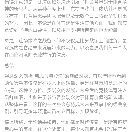
值得注意的是，此次巅峰对决还引发了社会各界对于体育精
神的新思考。从某种程度上讲，它提醒我们：成功并不是孤
立存在，其背后需要团队配合以及无数个日日夜夜辛勤付出
的努力。因此，不论是在体育还是生活其他方面，我们都应
意识到坚持的重要性，以及相互支持所带来的巨大能量。
总之，这场巅峰之战留下的不仅仅是比分数字上的胜负，更
深远的是它给未来发展带来的动力，以及启迪我们每一个人
在面临困境时勇敢前行的信息。
总结：
通过深入剖析“韦恩与海登海”的巅峰对决，可以清晰地看到
两位选手不仅仅是在技术上的较量，更是在智慧和意志上的
碰撞。这种全方位、多层次的发展，为今后的竞技体育注入
新鲜血液，也促进了参与者及观众对于体育价值的新认知。
从整体来看，这样的一次盛会必将成为未来赛事中的经典案
例，引导更多年轻运动员树立目标，实现梦想。
综上所述，无论结果如何，他们都是时代传奇，是所有追梦
者心中的英雄。在这个故事里，每个人都有机会书写属于自