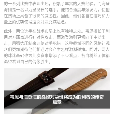
的一系列比赛中表现出色，积累了丰富的大赛经验。而海登
海则是一名以力量见长的选手，他结合速度与爆发力，使他
在赛场上具备了很高的威胁性。因此，他们各自在技巧和力
量上的优势使得这次对决充满悬念。
此外，两位选手在战术布局上也有独特之处。韦恩擅长于利
用对方弱点进行针对性攻击，而海登海则更倾向于主动出
击，用强势压制来迫使对手犯错。这种截然不同的风格让观
众们更加期待他们相遇时会产生怎样激烈碰撞。同时，两人
的球迷基础也为此次赛事增添了不少看点，各自粉丝团体都
渴望看到自己的偶像胜出。