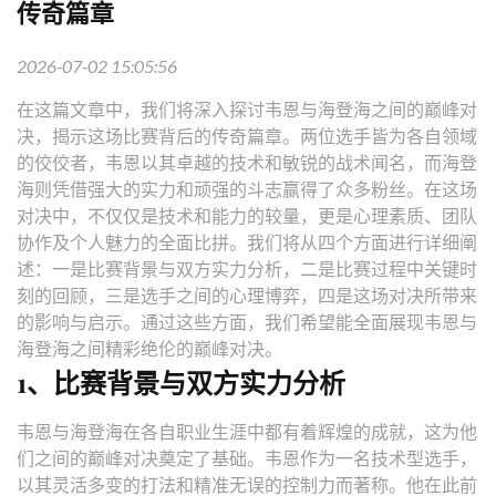
传奇篇章
2026-07-02 15:05:56
在这篇文章中，我们将深入探讨韦恩与海登海之间的巅峰对
决，揭示这场比赛背后的传奇篇章。两位选手皆为各自领域
的佼佼者，韦恩以其卓越的技术和敏锐的战术闻名，而海登
海则凭借强大的实力和顽强的斗志赢得了众多粉丝。在这场
对决中，不仅仅是技术和能力的较量，更是心理素质、团队
协作及个人魅力的全面比拼。我们将从四个方面进行详细阐
述：一是比赛背景与双方实力分析，二是比赛过程中关键时
刻的回顾，三是选手之间的心理博弈，四是这场对决所带来
的影响与启示。通过这些方面，我们希望能全面展现韦恩与
海登海之间精彩绝伦的巅峰对决。
1、比赛背景与双方实力分析
韦恩与海登海在各自职业生涯中都有着辉煌的成就，这为他
们之间的巅峰对决奠定了基础。韦恩作为一名技术型选手，
以其灵活多变的打法和精准无误的控制力而著称。他在此前