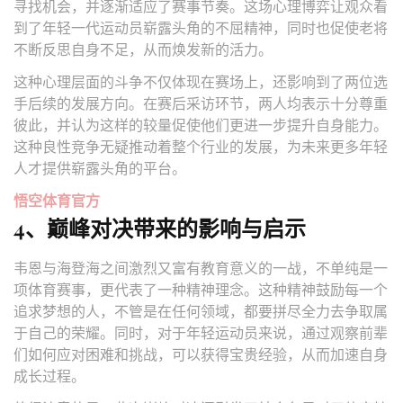
寻找机会，并逐渐适应了赛事节奏。这场心理博弈让观众看
到了年轻一代运动员崭露头角的不屈精神，同时也促使老将
不断反思自身不足，从而焕发新的活力。
这种心理层面的斗争不仅体现在赛场上，还影响到了两位选
手后续的发展方向。在赛后采访环节，两人均表示十分尊重
彼此，并认为这样的较量促使他们更进一步提升自身能力。
这种良性竞争无疑推动着整个行业的发展，为未来更多年轻
人才提供崭露头角的平台。
悟空体育官方
4、巅峰对决带来的影响与启示
韦恩与海登海之间激烈又富有教育意义的一战，不单纯是一
项体育赛事，更代表了一种精神理念。这种精神鼓励每一个
追求梦想的人，不管是在任何领域，都要拼尽全力去争取属
于自己的荣耀。同时，对于年轻运动员来说，通过观察前辈
们如何应对困难和挑战，可以获得宝贵经验，从而加速自身
成长过程。