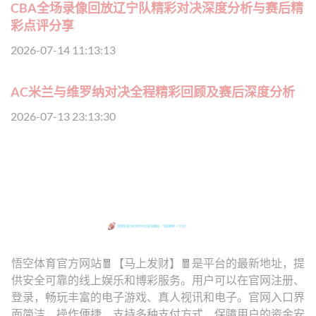
CBA全场录像回放辽宁队精彩对决深度分析与赛后精
彩点评分享
2026-07-14 11:13:13
AC米兰与维罗纳对决全程精彩回顾及赛后深度分析
2026-07-13 23:13:30
悟空体育官方网站🧧【马上发财】🧧是平台的最新地址，提
供安全可靠的线上娱乐和博彩服务。用户可以在官网注册、
登录，畅玩丰富的电子游戏、真人视讯和电子。官网入口界
面简洁，操作便捷，支持多种支付方式，保障用户的资金安