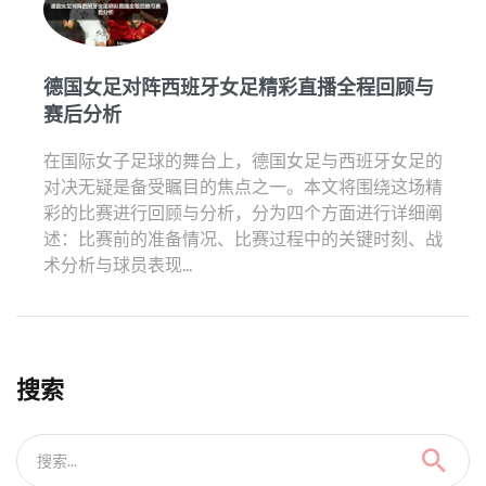
德国女足对阵西班牙女足精彩直播全程回顾与
赛后分析
在国际女子足球的舞台上，德国女足与西班牙女足的
对决无疑是备受瞩目的焦点之一。本文将围绕这场精
彩的比赛进行回顾与分析，分为四个方面进行详细阐
述：比赛前的准备情况、比赛过程中的关键时刻、战
术分析与球员表现...
搜索
搜索...