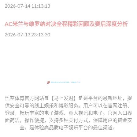
2026-07-14 11:13:13
AC米兰与维罗纳对决全程精彩回顾及赛后深度分析
2026-07-13 23:13:30
悟空体育官方网站🧧【马上发财】🧧是平台的最新地址，提
供安全可靠的线上娱乐和博彩服务。用户可以在官网注册、
登录，畅玩丰富的电子游戏、真人视讯和电子。官网入口界
面简洁，操作便捷，支持多种支付方式，保障用户的资金安
全，是体验高品质电子娱乐平台的最佳渠道。