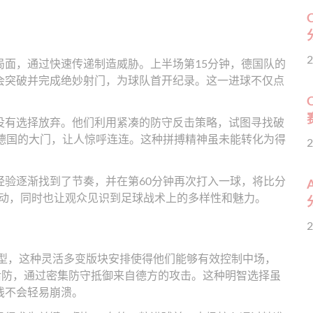
2
局面，通过快速传递制造威胁。上半场第15分钟，德国队的
会突破并完成绝妙射门，为球队首开纪录。这一进球不仅点
没有选择放弃。他们利用紧凑的防守反击策略，试图寻找破
破德国的大门，让人惊呼连连。这种拼搏精神虽未能转化为得
2
经验逐渐找到了节奏，并在第60分钟再次打入一球，将比分
主动，同时也让观众见识到足球战术上的多样性和魅力。
2
阵型，这种灵活多变版块安排使得他们能够有效控制中场，
后防，通过密集防守抵御来自德方的攻击。这种明智选择虽
线不会轻易崩溃。