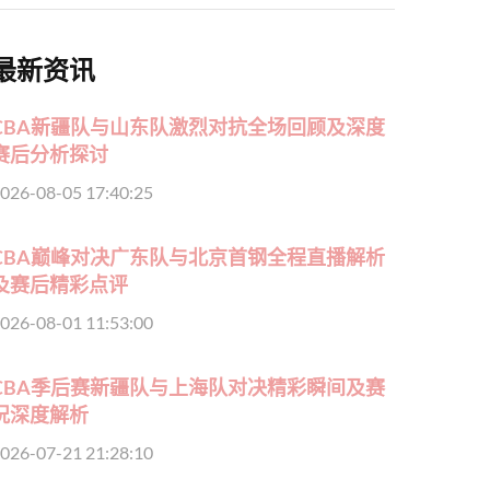
最新资讯
CBA新疆队与山东队激烈对抗全场回顾及深度
赛后分析探讨
026-08-05 17:40:25
CBA巅峰对决广东队与北京首钢全程直播解析
及赛后精彩点评
026-08-01 11:53:00
CBA季后赛新疆队与上海队对决精彩瞬间及赛
况深度解析
026-07-21 21:28:10