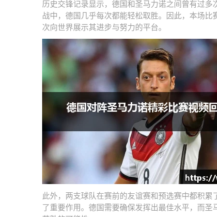
历史交锋记录显示，德国和圣马力诺之间曾有过多
战中，德国几乎每次都能轻松取胜。因此，本场比
次向世界展示其进步与努力的平台。
此外，两支球队在赛前的友谊赛和预选赛中都积累
了重要作用。德国需要确保发挥出最佳水平，而圣