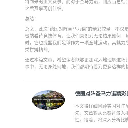
将到来的重大赛事。而对于圣马力诺，则应当总结
之后赛事再创佳绩。
总结：
总之，此次“德国对阵圣马力诺”的精彩较量，不仅
极端看待竞技体育，让我们意识到无论结果如何，
时，它也提醒我们足球作为一项全球运动，其魅力
类拼搏精神。
通过本篇文章，希望读者能够更加深入地理解这场
事中，无论身处何地，我们都期待看到更多这样的
德国对阵圣马力诺精彩
本文将详细回顾德国对阵
先，文章将从比赛背景入
性。接着，将深入分析比赛