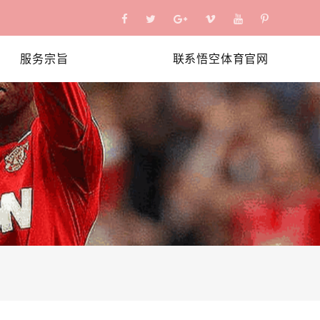
服务宗旨
联系悟空体育官网