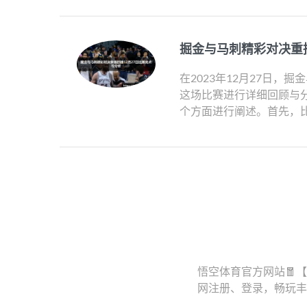
掘金与马刺精彩对决重播
在2023年12月27日
这场比赛进行详细回顾与
个方面进行阐述。首先，比
悟空体育官方网站🧧
网注册、登录，畅玩丰