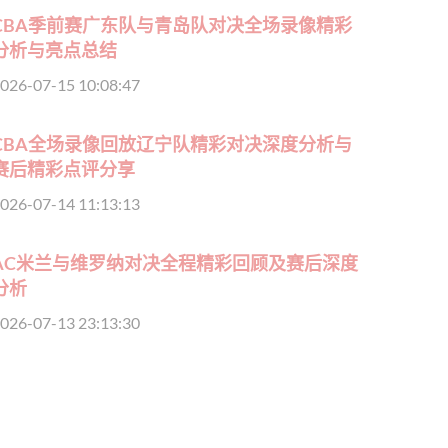
CBA季前赛广东队与青岛队对决全场录像精彩
分析与亮点总结
026-07-15 10:08:47
CBA全场录像回放辽宁队精彩对决深度分析与
赛后精彩点评分享
026-07-14 11:13:13
AC米兰与维罗纳对决全程精彩回顾及赛后深度
分析
026-07-13 23:13:30