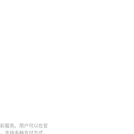
博彩服务。用户可以在官
，支持多种支付方式，