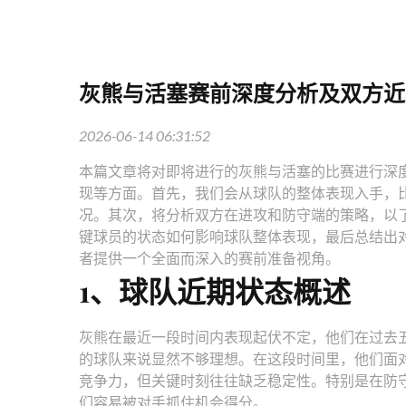
灰熊与活塞赛前深度分析及双方近
2026-06-14 06:31:52
本篇文章将对即将进行的灰熊与活塞的比赛进行深
现等方面。首先，我们会从球队的整体表现入手，
况。其次，将分析双方在进攻和防守端的策略，以
键球员的状态如何影响球队整体表现，最后总结出
者提供一个全面而深入的赛前准备视角。
1、球队近期状态概述
灰熊在最近一段时间内表现起伏不定，他们在过去
的球队来说显然不够理想。在这段时间里，他们面
竞争力，但关键时刻往往缺乏稳定性。特别是在防
们容易被对手抓住机会得分。