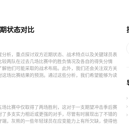
期状态对比
度分析，重点探讨双方近期状态、战术特点以及关键球员表
比较两队在过去几场比赛中的胜负情况及各自的得失分情
了解他们可能采取的战术布局。此外，我们还会关注双方关
对这场比赛结果的预测。通过这些分析，我们希望能够为读
五场比赛中仅取得了两场胜利，这对于一支期望冲击季后赛
对了多支实力相近或更强的对手，尽管有时展现出了不错的
守端，灰熊的一些年轻球员在应变能力上有所欠缺，使得他