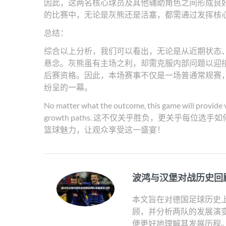
因此，这两名核心球员及其他辅助角色之间形成良
的比赛中，无论是灰熊还是活塞，都需通过发挥核
总结：
综合以上分析，我们可以看出，无论是从近期状态
悬念。灰熊虽有主场之利，却需克服内部问题以迎
后赛资格。因此，本场赛事不仅是一场普通常规赛
纷呈的一幕。
No matter what the outcome, this game will provide v
growth paths. 这不仅关乎胜负，更关乎每
篮球魅力，让观众享受这一盛宴！
波鸿与汉堡对战历史回
本文旨在对德国足球历史
顾，并分析两队的发展演
便更好地理解其发展历程。