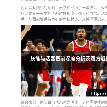
而活塞队则相对顺利，虽然也经历了一些波动，但
场，尤其是在主场作战时展现出了强大的气势。活
手，从而能够保持良好的竞技状态。这种深厚的人
综合来看，两队目前状态差异明显，灰熊需要找到