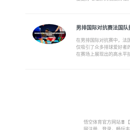
男排国际对抗赛法国队
在男排国际对抗赛中，法
仅吸引了众多排球爱好者
在赛场上展现出的高水平技
悟空体育官方网站🧧
网注册、登录，畅玩丰