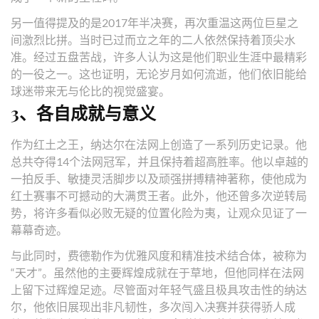
另一值得提及的是2017年半决赛，再次重温这两位巨星之
间激烈比拼。当时已过而立之年的二人依然保持着顶尖水
准。经过五盘苦战，许多人认为这是他们职业生涯中最精彩
的一役之一。这也证明，无论岁月如何流逝，他们依旧能给
球迷带来无与伦比的视觉盛宴。
3、各自成就与意义
作为红土之王，纳达尔在法网上创造了一系列历史记录。他
总共夺得14个法网冠军，并且保持着超高胜率。他以卓越的
一拍反手、敏捷灵活脚步以及顽强拼搏精神著称，使他成为
红土赛事不可撼动的大满贯王者。此外，他还曾多次逆转局
势，将许多看似必败无疑的位置化险为夷，让观众见证了一
幕幕奇迹。
与此同时，费德勒作为优雅风度和精准技术结合体，被称为
“天才”。虽然他的主要辉煌成就在于草地，但他同样在法网
上留下过辉煌足迹。尽管面对年轻气盛且极具攻击性的纳达
尔，他依旧展现出非凡韧性，多次闯入决赛并获得骄人成