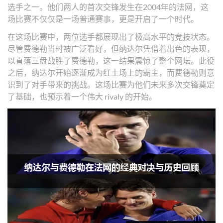
选手之一。他们两人的首次交锋发生在2004年的法网，这
场比赛不仅仅是一场普通赛事，更是开启了一个时代。
在这场比赛中，两位选手都展现出了极高水平的竞技状态。
尽管费德勒当时被广泛看好，但纳达尔凭借着出色的表现，
以直落三盘战胜了费德勒，这一结果震惊了整个网坛。此役
之后，纳达尔开始逐渐成为红土场上的霸主，而费德勒则意
识到了对手带来的挑战。这场比赛为他们未来多次交锋奠定
了基础，也预示着一个伟大 rivaly 的开始。