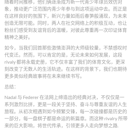
随着时间推移，他们俩逐渐成为新一代青少年球员效仿对
象，推动更广泛范围内青少年参与到这项运动中去。而正是
在这样良好的氛围下，新兴力量如雨后春笋般涌现，为未来
创造无限可能。同时，两人在社交网络上的积极互动，也让
粉丝们感受到友谊背后的温暖，对彼此尊重再一次印证体育
精神之美好。
如今，当我们回首那些激情澎湃的大师级较量，不禁感叹时
代变迁。然而，可以肯定的是，无论未来如何发展，这段
rivaly 都将永载史册，它不仅丰富了我们的体育文化，更深
刻改变了无数人的生活轨迹。在这样的背景下，我们也期待
更多类似经典故事将在未来继续书写。
总结：
Nadal 与 Federer 在法网上缔造出的经典对决，不仅仅是一
系列激烈比拼，更是一段关于坚持、奋斗与尊重友谊的人生
旅程。从初次相遇到如今频繁交锋，每一次碰撞都是历史的
一部分，每一盘棋子都是命运的新篇章。而这种 rivalry 所带
来的巨大影响，将世代传承，引领更多人走向梦想之路.