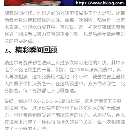
随着时间推移，他们之间的对决不仅局限于个人恩怨，还牵
动着无数球迷和媒体的关注。而每一次相遇，都像是一场艺
术表演，让观众沉浸其中。可以说，这一初次交锋标志着现
代男子网坛新旧势力交替的重要时刻，也是后续无数经典对
决的重要起点。
2、精彩瞬间回顾
纳达尔与费德勒在法网上有过多次精彩绝伦的对决，其中不
乏令人铭记终生的一幕。例如，在2008年法网决赛中，两
人再次相遇。这场比赛历时超过四个小时，被誉为史上最伟
大的男子单打决赛之一。在这场较量中，双方你来我往，比
分胶着，每个分数都让人心跳加速。
最终，纳达尔以6-1, 6-3, 6-0赢得比赛，这也是他第五次夺
得法网冠军。这场比赛不仅体现了纳达尔强大的红土统治
力，也让费德勒感受到了前所未有的压力。从那以后，两人
在法网上形成了一种独特而持久的竞争关系，每一次相遇都
成了一个新的里程碑。