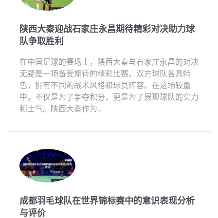
陕西大秦迎战石家庄永昌期待精彩对决助力球
队争取胜利
在中国足球的赛场上，陕西大秦与石家庄永昌的对决
无疑是一场备受期待的精彩比赛。双方球队各具特
色，拥有不同的战术风格和球员阵容。在这场较量
中，不仅是为了争夺积分，更是为了展现球队的实力
和士气。陕西大秦作为...
成都羽毛球队在世界锦标赛中的意识表现分析
与评价