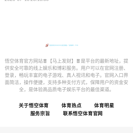
悟空体育官方网站🧧【马上发财】🧧是平台的最新地址，提
供安全可靠的线上娱乐和博彩服务。用户可以在官网注册、
登录，畅玩丰富的电子游戏、真人视讯和电子。官网入口界
面简洁，操作便捷，支持多种支付方式，保障用户的资金安
全，是体验高品质电子娱乐平台的最佳渠道。
关于悟空体育
体育热点
体育明星
服务宗旨
联系悟空体育官网