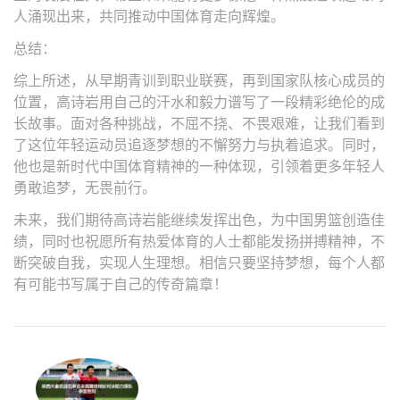
人涌现出来，共同推动中国体育走向辉煌。
总结：
综上所述，从早期青训到职业联赛，再到国家队核心成员的
位置，高诗岩用自己的汗水和毅力谱写了一段精彩绝伦的成
长故事。面对各种挑战，不屈不挠、不畏艰难，让我们看到
了这位年轻运动员追逐梦想的不懈努力与执着追求。同时，
他也是新时代中国体育精神的一种体现，引领着更多年轻人
勇敢追梦，无畏前行。
未来，我们期待高诗岩能继续发挥出色，为中国男篮创造佳
绩，同时也祝愿所有热爱体育的人士都能发扬拼搏精神，不
断突破自我，实现人生理想。相信只要坚持梦想，每个人都
有可能书写属于自己的传奇篇章！