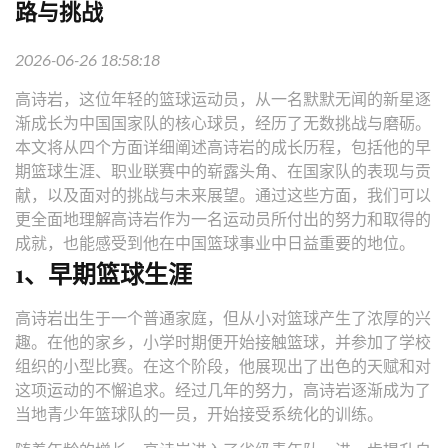
路与挑战
2026-06-26 18:58:18
高诗岩，这位年轻的篮球运动员，从一名默默无闻的新星逐
渐成长为中国国家队的核心球员，经历了无数挑战与磨砺。
本文将从四个方面详细阐述高诗岩的成长历程，包括他的早
期篮球生涯、职业联赛中的崭露头角、在国家队的表现与贡
献，以及面对的挑战与未来展望。通过这些方面，我们可以
更全面地理解高诗岩作为一名运动员所付出的努力和取得的
成就，也能感受到他在中国篮球事业中日益重要的地位。
1、早期篮球生涯
高诗岩出生于一个普通家庭，但从小对篮球产生了浓厚的兴
趣。在他的家乡，小学时期便开始接触篮球，并参加了学校
组织的小型比赛。在这个阶段，他展现出了出色的天赋和对
这项运动的不懈追求。经过几年的努力，高诗岩逐渐成为了
当地青少年篮球队的一员，开始接受系统化的训练。