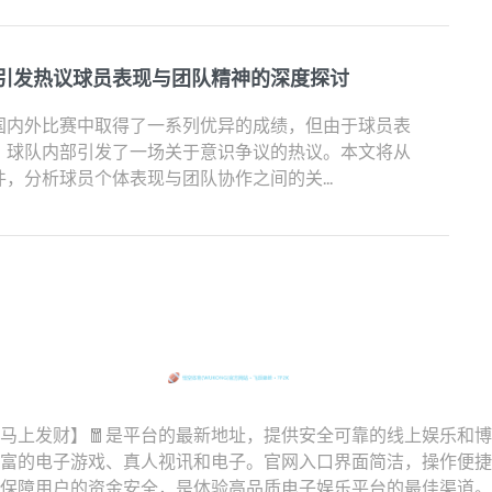
引发热议球员表现与团队精神的深度探讨
国内外比赛中取得了一系列优异的成绩，但由于球员表
，球队内部引发了一场关于意识争议的热议。本文将从
，分析球员个体表现与团队协作之间的关...
【马上发财】🧧是平台的最新地址，提供安全可靠的线上娱乐和
富的电子游戏、真人视讯和电子。官网入口界面简洁，操作便捷
保障用户的资金安全，是体验高品质电子娱乐平台的最佳渠道。