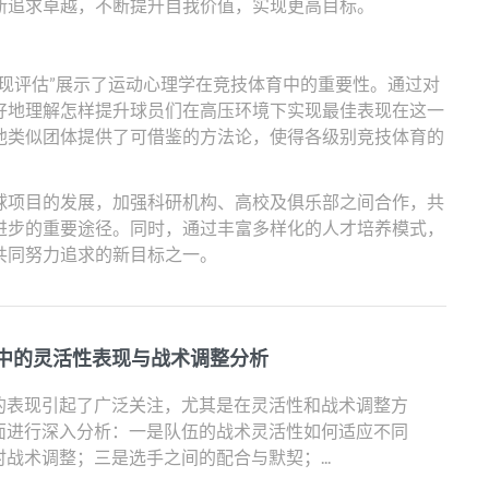
断追求卓越，不断提升自我价值，实现更高目标。
现评估”展示了运动心理学在竞技体育中的重要性。通过对
好地理解怎样提升球员们在高压环境下实现最佳表现在这一
他类似团体提供了可借鉴的方法论，使得各级别竞技体育的
球项目的发展，加强科研机构、高校及俱乐部之间合作，共
进步的重要途径。同时，通过丰富多样化的人才培养模式，
共同努力追求的新目标之一。
中的灵活性表现与战术调整分析
的表现引起了广泛关注，尤其是在灵活性和战术调整方
面进行深入分析：一是队伍的战术灵活性如何适应不同
战术调整；三是选手之间的配合与默契；...