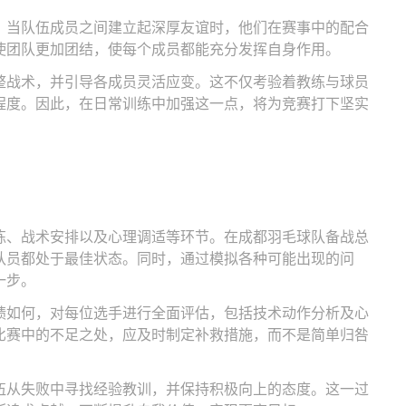
。当队伍成员之间建立起深厚友谊时，他们在赛事中的配合
使团队更加团结，使每个成员都能充分发挥自身作用。
整战术，并引导各成员灵活应变。这不仅考验着教练与球员
程度。因此，在日常训练中加强这一点，将为竞赛打下坚实
练、战术安排以及心理调适等环节。在成都羽毛球队备战总
队员都处于最佳状态。同时，通过模拟各种可能出现的问
一步。
绩如何，对每位选手进行全面评估，包括技术动作分析及心
比赛中的不足之处，应及时制定补救措施，而不是简单归咎
伍从失败中寻找经验教训，并保持积极向上的态度。这一过