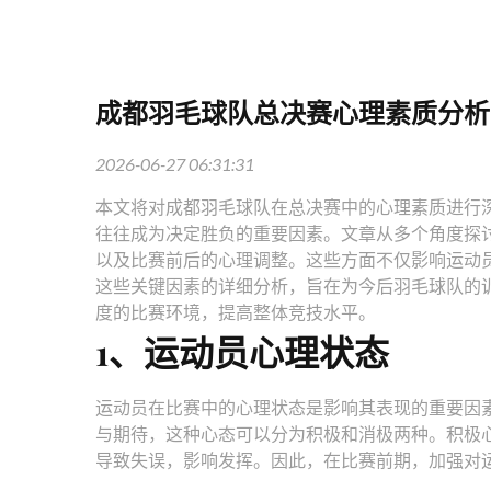
成都羽毛球队总决赛心理素质分析
2026-06-27 06:31:31
本文将对成都羽毛球队在总决赛中的心理素质进行
往往成为决定胜负的重要因素。文章从多个角度探
以及比赛前后的心理调整。这些方面不仅影响运动
这些关键因素的详细分析，旨在为今后羽毛球队的
度的比赛环境，提高整体竞技水平。
1、运动员心理状态
运动员在比赛中的心理状态是影响其表现的重要因
与期待，这种心态可以分为积极和消极两种。积极
导致失误，影响发挥。因此，在比赛前期，加强对