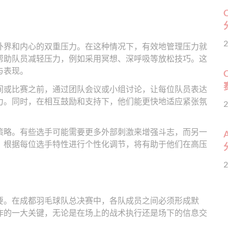
2
外界和内心的双重压力。在这种情况下，有效地管理压力就
帮助队员减轻压力，例如采用冥想、深呼吸等放松技巧。这
与表现。
间或比赛之前，通过团队会议或小组讨论，让每位队员表达
力。同时，在相互鼓励和支持下，他们能更快地适应紧张氛
2
策略。有些选手可能需要更多外部刺激来增强斗志，而另一
，根据每位选手特性进行个性化调节，将有助于他们在高压
2
要。在成都羽毛球队总决赛中，各队成员之间必须形成默
作的一大关键，无论是在场上的战术执行还是场下的信息交