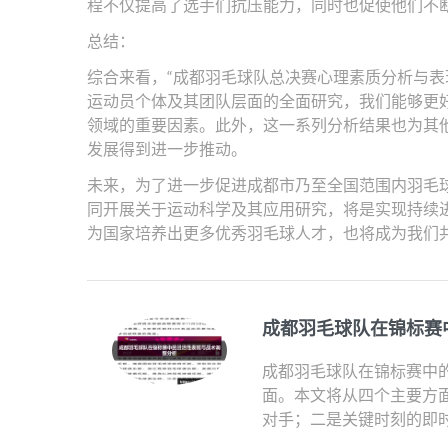
程不仅提高了选手们抗压能力，同时也促使他们不
总结：
综合来看，“成都羽毛球队总决赛心理素质分析与表
运动员个体及其团队层面的全面研究，我们能够更
领域的重要因素。此外，这一系列分析结果也为其
发展得到进一步推动。
未来，为了进一步促进成都市乃至全国范围内羽毛
同开展关于运动科学及其应用研究，将是实现持续
为国家培养出更多优秀羽毛球人才，也将成为我们
成都羽毛球队在锦标赛
成都羽毛球队在锦标赛中
面。本文将从四个主要方
对手；二是关键时刻的即时