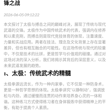
锋之战
2026-06-05 09:12:22
本文探讨了太极与搏击之间的巅峰对决，展现了传统与现代
武道的交锋。太极作为中国传统武术的代表，强调内在修养
和以柔克刚，而搏击则是现代竞技体育的体现，注重速度、
力量和实战应用。两者在技法、理念及文化背景上存在显著
差异，但也有相互融合的可能性。在这场传统与现代的较量
中，不仅是技术的比拼，更是哲学与价值观的碰撞。通过对
这场对决的深入分析，我们将揭示其背后的深层意义，以及
未来武道发展的趋势。
1、太极：传统武术的精髓
太极拳源远流长，作为一种内家拳，它不仅是一种防身术，
更是一种哲学思想的体现。太极拳讲究“以静制动”，强调放
松与内劲，通过缓慢而连贯的动作来培养身心灵的一体和
谐。这种练习方式使得练习者在身体锻炼中获得精神上的平
衡，有助于提高个人素质。