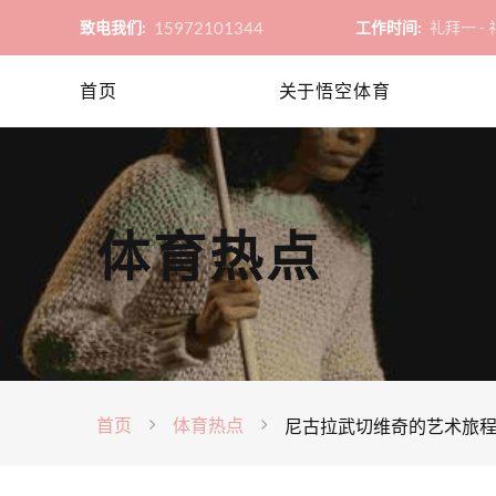
15972101344
致电我们:
工作时间:
礼拜一 - 礼
首页
关于悟空体育
体育热点
首页
体育热点
尼古拉武切维奇的艺术旅