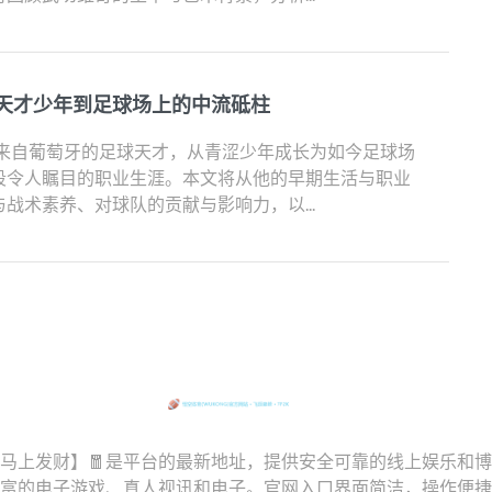
天才少年到足球场上的中流砥柱
位来自葡萄牙的足球天才，从青涩少年成长为如今足球场
段令人瞩目的职业生涯。本文将从他的早期生活与职业
战术素养、对球队的贡献与影响力，以...
【马上发财】🧧是平台的最新地址，提供安全可靠的线上娱乐和
富的电子游戏、真人视讯和电子。官网入口界面简洁，操作便捷