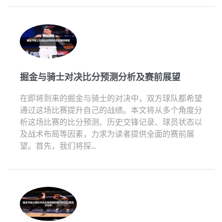
掘金与骑士对决比分预测分析及赛前展望
在即将到来的掘金与骑士的对决中，双方球队都希望
通过这场比赛提升自己的战绩。本文将从多个角度分
析这场比赛的比分预测、历史交锋记录、球员状态以
及战术布局等因素，力求为读者提供全面的赛前展
望。首先，我们将探...