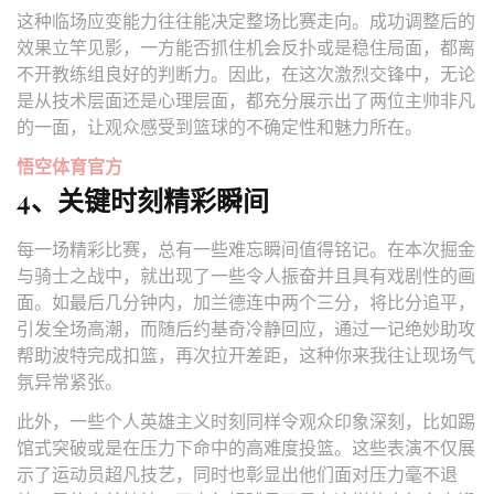
这种临场应变能力往往能决定整场比赛走向。成功调整后的
效果立竿见影，一方能否抓住机会反扑或是稳住局面，都离
不开教练组良好的判断力。因此，在这次激烈交锋中，无论
是从技术层面还是心理层面，都充分展示出了两位主帅非凡
的一面，让观众感受到篮球的不确定性和魅力所在。
悟空体育官方
4、关键时刻精彩瞬间
每一场精彩比赛，总有一些难忘瞬间值得铭记。在本次掘金
与骑士之战中，就出现了一些令人振奋并且具有戏剧性的画
面。如最后几分钟内，加兰德连中两个三分，将比分追平，
引发全场高潮，而随后约基奇冷静回应，通过一记绝妙助攻
帮助波特完成扣篮，再次拉开差距，这种你来我往让现场气
氛异常紧张。
此外，一些个人英雄主义时刻同样令观众印象深刻，比如踢
馆式突破或是在压力下命中的高难度投篮。这些表演不仅展
示了运动员超凡技艺，同时也彰显出他们面对压力毫不退