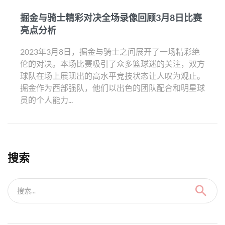
掘金与骑士精彩对决全场录像回顾3月8日比赛
亮点分析
2023年3月8日，掘金与骑士之间展开了一场精彩绝
伦的对决。本场比赛吸引了众多篮球迷的关注，双方
球队在场上展现出的高水平竞技状态让人叹为观止。
掘金作为西部强队，他们以出色的团队配合和明星球
员的个人能力...
搜索
搜索...