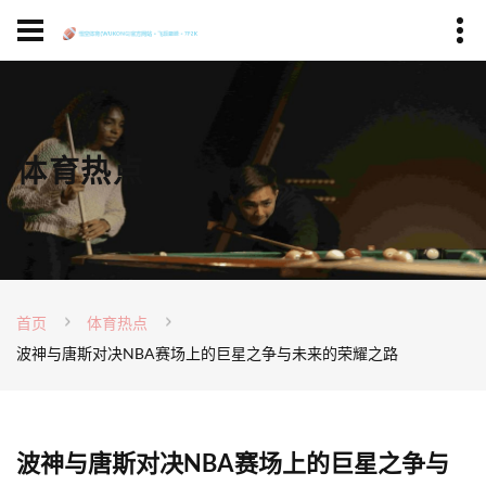
体育热点
首页
体育热点
波神与唐斯对决NBA赛场上的巨星之争与未来的荣耀之路
波神与唐斯对决NBA赛场上的巨星之争与