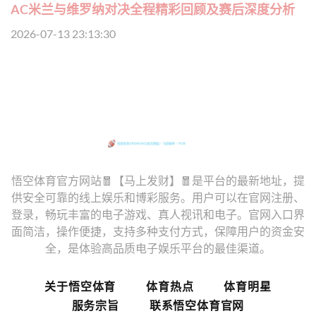
AC米兰与维罗纳对决全程精彩回顾及赛后深度分析
2026-07-13 23:13:30
悟空体育官方网站🧧【马上发财】🧧是平台的最新地址，提
供安全可靠的线上娱乐和博彩服务。用户可以在官网注册、
登录，畅玩丰富的电子游戏、真人视讯和电子。官网入口界
面简洁，操作便捷，支持多种支付方式，保障用户的资金安
全，是体验高品质电子娱乐平台的最佳渠道。
关于悟空体育
体育热点
体育明星
服务宗旨
联系悟空体育官网