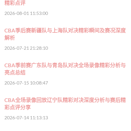
精彩点评
2026-08-01 11:53:00
CBA季后赛新疆队与上海队对决精彩瞬间及赛况深度
解析
2026-07-21 21:28:10
CBA季前赛广东队与青岛队对决全场录像精彩分析与
亮点总结
2026-07-15 10:08:47
CBA全场录像回放辽宁队精彩对决深度分析与赛后精
彩点评分享
2026-07-14 11:13:13