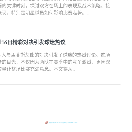
赛的关键时刻，探讨双方在场上的表现及战术策略。接
现，特别是明星球员如何影响比赛走势。...
月16日精彩对决引发球迷热议
杉矶湖人与孟菲斯灰熊的对决引发了球迷的热烈讨论。这场
者的目光，不仅因为两队在赛季中的竞争激烈，更因双
量让整场比赛充满悬念。本文将从...