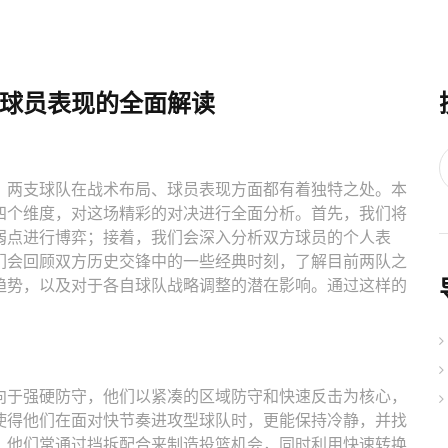
球员表现的全面解读
。两支球队在战术布局、球员表现方面都有着独特之处。本
四个维度，对这场精彩的对决进行全面分析。首先，我们将
弱点进行博弈；接着，我们会深入分析双方球员的个人表
们会回顾双方历史交锋中的一些经典时刻，了解目前两队之
趋势，以及对于各自球队战略调整的潜在影响。通过这样的
。
向于强硬防守，他们以紧凑的区域防守和快速反击为核心，
使得他们在面对快节奏进攻型球队时，更能保持冷静，并找
，他们常通过挡拆配合来制造投篮机会，同时利用快速转换