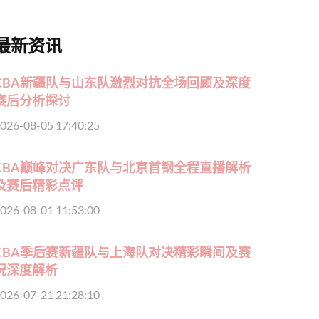
最新资讯
CBA新疆队与山东队激烈对抗全场回顾及深度
赛后分析探讨
026-08-05 17:40:25
CBA巅峰对决广东队与北京首钢全程直播解析
及赛后精彩点评
026-08-01 11:53:00
CBA季后赛新疆队与上海队对决精彩瞬间及赛
况深度解析
026-07-21 21:28:10