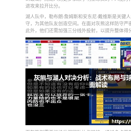
进攻来拉开比分。
湖人队中，勒布朗·詹姆斯和安东尼·戴维斯是关键
守，为其他队友创造空间。在面对灰熊这样防守严
此外，他们还需加强三分线外投射，以提升整体得