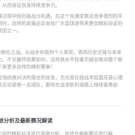
，从而保证自身持续竞争力。
展过程中经历挑战与机遇。在这个充满变数且竞争激烈的平
同时，这样的发展必定会给广大篮球迷带来更加精彩纷呈的
原因之一。
彩绝伦之战。从战术布局到个人表现，再到历史交锋与未来
力。不论最终结果如何，这样高水平较量无疑会推动整个联
下来更多这样的精彩赛事！
这场经典对决所蕴含的信息，无论是在技战术层面还是心理
信无论是哪一支球队，都将在追求胜利道路上继续奋勇前
放分析及最新赛况解读
之间的精彩对决进行深度分析，并结合最新赛况进行解