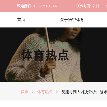
15972101344
致电我们:
工作时间:
礼拜一 - 礼
首页
关于悟空体育
体育热点
首页
体育热点
灰熊与湖人对决分析：战