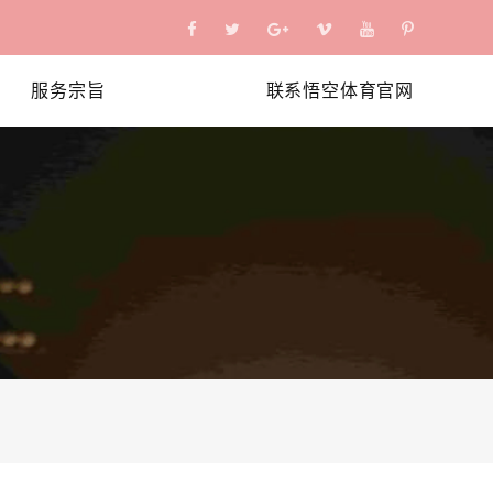
服务宗旨
联系悟空体育官网