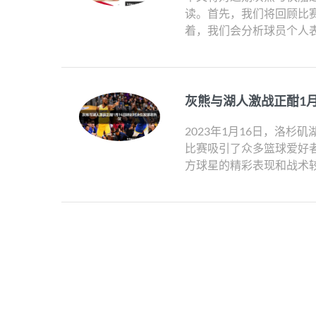
读。首先，我们将回顾比
着，我们会分析球员个人表
灰熊与湖人激战正酣1
2023年1月16日，洛
比赛吸引了众多篮球爱好
方球星的精彩表现和战术较