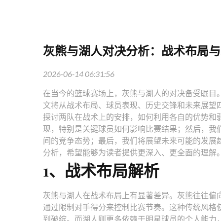
灰熊与湖人对决分析：战术布局与
2026-06-14 06:31:56
在当今的篮球赛场上，灰熊与湖人的对决备受瞩目
文将从战术布局、球员表现、历史交锋和未来展望
探讨两队在战术上的安排，如何利用各自的优势和
现，特别是关键球员如何影响比赛结果；然后，我
间的竞争态势；最后，我们将展望未来可能的发展
分析，希望能够为读者提供更深入、更全面的理解
1、战术布局解析
灰熊与湖人在战术布局上有显著差异。灰熊往往偏
通过限制对手得分来控制比赛节奏。这种传统风格
到破绽。而湖人则更多依赖于明星球员的个人能力