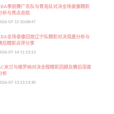
CBA季前赛广东队与青岛队对决全场录像精彩
分析与亮点总结
026-07-15 10:08:47
CBA全场录像回放辽宁队精彩对决深度分析与
赛后精彩点评分享
026-07-14 11:13:13
AC米兰与维罗纳对决全程精彩回顾及赛后深度
分析
026-07-13 23:13:30