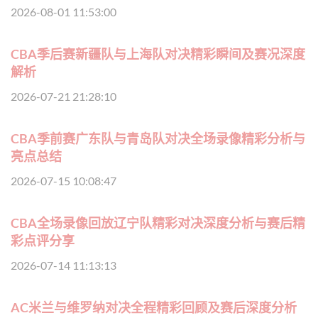
2026-08-01 11:53:00
CBA季后赛新疆队与上海队对决精彩瞬间及赛况深度
解析
2026-07-21 21:28:10
CBA季前赛广东队与青岛队对决全场录像精彩分析与
亮点总结
2026-07-15 10:08:47
CBA全场录像回放辽宁队精彩对决深度分析与赛后精
彩点评分享
2026-07-14 11:13:13
AC米兰与维罗纳对决全程精彩回顾及赛后深度分析