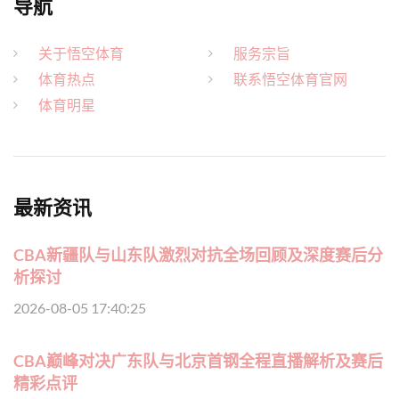
导航
关于悟空体育
服务宗旨
体育热点
联系悟空体育官网
体育明星
最新资讯
CBA新疆队与山东队激烈对抗全场回顾及深度赛后分
析探讨
2026-08-05 17:40:25
CBA巅峰对决广东队与北京首钢全程直播解析及赛后
精彩点评