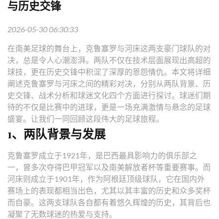
与历史交锋
2026-05-30 06:30:33
在南美足球的舞台上，克鲁塞罗与河床这两支豪门球队的对
决，总是令人心潮澎湃。两队不仅在技术层面展现出高超的
球技，更在历史交锋中积淀了深厚的恩怨情仇。本文将详细
阐述克鲁塞罗与河床之间的精彩对决，分别从两队背景、历
史交锋、战术分析和球迷文化四个方面进行探讨。球迷们期
待的不仅是比赛中的进球，更是一场充满激情与悬念的足球
盛宴。让我们一同回顾这段伟大的足球旅程。
1、两队背景与发展
克鲁塞罗成立于1921年，是巴西最具影响力的俱乐部之
一，曾多次夺得巴甲冠军以及南美解放者杯等重要赛事。而
河床则成立于1901年，作为阿根廷顶级球队，它在国内外
赛场上的表现都相当出色，尤其以其丰富的历史和众多奖杯
而自豪。这两支球队各自都有着悠久辉煌的历史，其背后也
凝聚了无数球迷的热爱与支持。