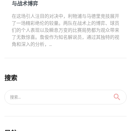
与战术博弈
在这场引人注目的对决中，利物浦与马德里竞技展开
了一场精彩绝伦的较量。两队在战术上的博弈、球员
们的个人表现以及瞬息万变的比赛局势都为观众带来
了无数惊喜。詹俊作为知名解说员，通过其独特的视
角和深入的分析，...
搜索
搜索...