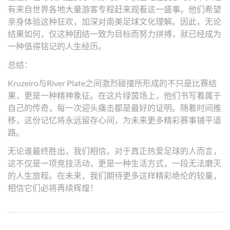
有来自世界各地大量游客专程赶来观看这一盛事。他们希望
亲身体验这种狂欢，加深对南美足球文化理解。因此，无论
结果如何，仅这种团结一致为目标而努力拼搏，就已经成为
一种值得铭记的人生经历。
总结：
Kruzeiro与River Plate之间激烈碰撞所形成的不只是比赛结
果，更是一种精神象征。在这片绿茵场上，他们书写着属于
自己的传奇，每一次迎头痛击都是最好的证明。随着时间推
移，这份记忆将永远留存心间，为未来更多精彩赛事铺平道
路。
无论谁最终胜出，我们相信，对于真正热爱足球的人而言，
这不仅是一项竞技活动，更是一种生活方式，一段无法磨灭
的人生旅程。在未来，我们期待更多这样精彩绝伦的较量，
相信它们必将再续辉煌！