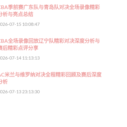
CBA季前赛广东队与青岛队对决全场录像精彩
分析与亮点总结
026-07-15 10:08:47
CBA全场录像回放辽宁队精彩对决深度分析与
赛后精彩点评分享
026-07-14 11:13:13
AC米兰与维罗纳对决全程精彩回顾及赛后深度
分析
026-07-13 23:13:30