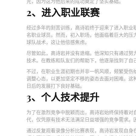
光，因为这为他后来的成功奠定了坚实基础。
2、进入职业联赛
经过多年的刻苦训练，高诗岩终于迎来了进入职业联
名职业球员。然而，初入职场，他面临着巨大的压
球队战术，这让他倍感焦虑。
尽管如此，高诗岩并没有退缩。他深知只有通过努
技术。在教练和队友们的帮助下，他逐渐找到了自
不过，在职业生涯初期也并非一帆风顺，频繁受伤
调整心态，以更加坚定不移的姿态去面对困难。这
日后的发展打下良好基础。
3、个人技术提升
为了在激烈竞争中脱颖而出，高诗岩始终保持着对
代，仅凭原有技术无法满足日益增强的竞争需求。
通过反复观看录像分析比赛表现，高诗岩发现自身