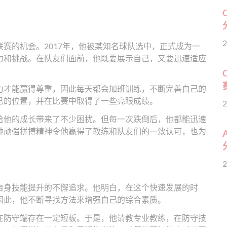
2
赛的机会。2017年，他被某知名球队选中，正式成为一
力和挑战。在队友们面前，他既要展示自己，又要迅速适应
力才能赢得尊重，因此每天都会加班训练，不断完善自己的
己的位置，并在比赛中取得了一些亮眼成绩。
2
给他的成长带来了不少困扰。但每一次跌倒后，他都能迅速
种顽强拼搏精神令他赢得了教练和队友们的一致认可，也为
2
自身技能提升的不懈追求。他明白，在这个快速发展的时
因此，他不断寻找方法来增强自己的综合素质。
在防守端存在一定短板。于是，他请教专业教练，在防守技