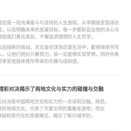
背后是一段充满奋斗与坚持的人生旅程。从早期接受篮球启
能，以及明确未来的发展目标，每一步都彰显出他的决心与
鼓励我们勇往直前、不懈追求理想的人生哲学。
去迎接新的挑战，无论是在球场还是生活中，都将继续书写
人，让他们明白只要努力，就一定能够实现梦想，同时也希
同享受竞技体育所带来的乐趣与成就感。
精彩对决揭示了两地文化与实力的碰撞与交融
彩对决是中国两地文化和实力的一次深刻交融。陕西，
特的地域文化，代表了华夏文明的重要发源地；而包
础和现代化的发展模式，展示了新兴城市的...