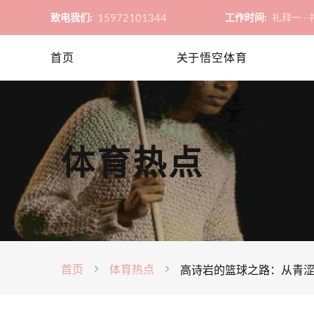
15972101344
致电我们:
工作时间:
礼拜一 - 礼
首页
关于悟空体育
体育热点
首页
体育热点
高诗岩的篮球之路：从青