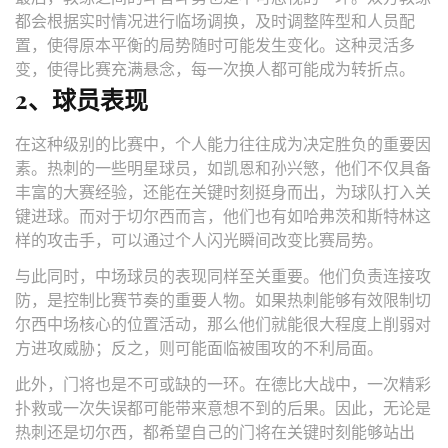
都会根据实时情况进行临场调换，及时调整阵型和人员配
置，使得原本平衡的局势随时可能发生变化。这种灵活多
变，使得比赛充满悬念，每一次换人都可能成为转折点。
2、球员表现
在这种级别的比赛中，个人能力往往成为决定胜负的重要因
素。热刺的一些明星球员，如凯恩和孙兴慜，他们不仅具备
丰富的大赛经验，还能在关键时刻挺身而出，为球队打入关
键进球。而对于切尔西而言，他们也有如哈弗茨和斯特林这
样的攻击手，可以通过个人闪光瞬间改变比赛局势。
与此同时，中场球员的表现同样至关重要。他们负责连接攻
防，是控制比赛节奏的重要人物。如果热刺能够有效限制切
尔西中场核心的位置活动，那么他们就能很大程度上削弱对
方进攻威胁；反之，则可能面临被围攻的不利局面。
此外，门将也是不可或缺的一环。在德比大战中，一次精彩
扑救或一次失误都可能带来意想不到的后果。因此，无论是
热刺还是切尔西，都希望自己的门将在关键时刻能够站出