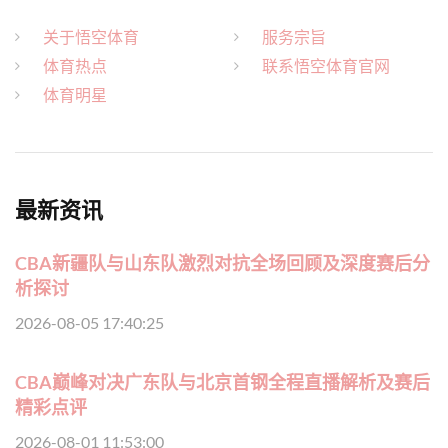
关于悟空体育
服务宗旨
体育热点
联系悟空体育官网
体育明星
最新资讯
CBA新疆队与山东队激烈对抗全场回顾及深度赛后分
析探讨
2026-08-05 17:40:25
CBA巅峰对决广东队与北京首钢全程直播解析及赛后
精彩点评
2026-08-01 11:53:00