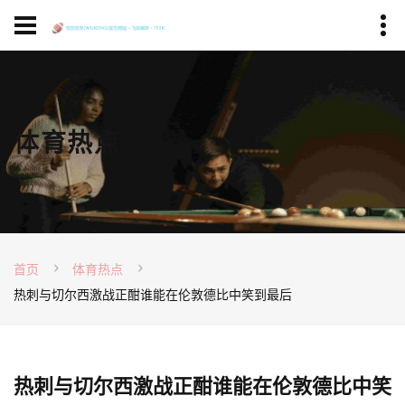
体育热点
首页
体育热点
热刺与切尔西激战正酣谁能在伦敦德比中笑到最后
热刺与切尔西激战正酣谁能在伦敦德比中笑