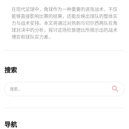
在现代足球中，角球作为一种重要的进攻战术，不仅
能够直接影响比赛的结果，还能反映出球队的整体实
力与战术安排。本文将通过对热刺与切尔西两队在角
球对决中的分析，探讨这场伦敦德比所揭示出的战术
博弈和球队实力差...
搜索
搜索...
导航