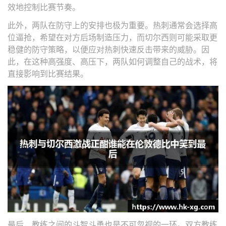
效地控制比赛节奏。
此外，两队在防守上的安排也极为重要。热刺通常会选择高
位逼抢，希望在对方后场制造压力，而切尔西则可能采取更
稳健的防守策略，以便应对热刺快速反击带来的威胁。因
此，在这种高强度、高压下，两队如何调整自己的战术，将
直接影响到比赛结果。
最后，教练之间的斗智斗勇也是不可忽视的一环。双方教练