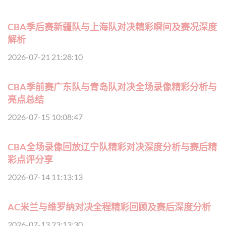
CBA季后赛新疆队与上海队对决精彩瞬间及赛况深度
解析
2026-07-21 21:28:10
CBA季前赛广东队与青岛队对决全场录像精彩分析与
亮点总结
2026-07-15 10:08:47
CBA全场录像回放辽宁队精彩对决深度分析与赛后精
彩点评分享
2026-07-14 11:13:13
AC米兰与维罗纳对决全程精彩回顾及赛后深度分析
2026-07-13 23:13:30