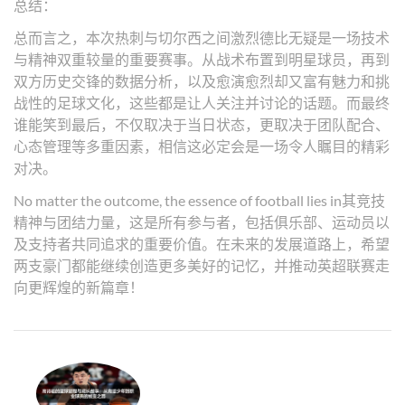
总结：
总而言之，本次热刺与切尔西之间激烈德比无疑是一场技术
与精神双重较量的重要赛事。从战术布置到明星球员，再到
双方历史交锋的数据分析，以及愈演愈烈却又富有魅力和挑
战性的足球文化，这些都是让人关注并讨论的话题。而最终
谁能笑到最后，不仅取决于当日状态，更取决于团队配合、
心态管理等多重因素，相信这必定会是一场令人瞩目的精彩
对决。
No matter the outcome, the essence of football lies in其竞技
精神与团结力量，这是所有参与者，包括俱乐部、运动员以
及支持者共同追求的重要价值。在未来的发展道路上，希望
两支豪门都能继续创造更多美好的记忆，并推动英超联赛走
向更辉煌的新篇章！