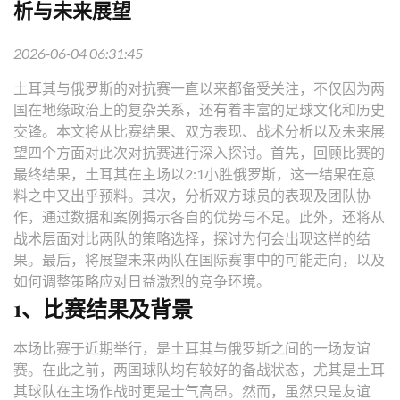
析与未来展望
2026-06-04 06:31:45
土耳其与俄罗斯的对抗赛一直以来都备受关注，不仅因为两
国在地缘政治上的复杂关系，还有着丰富的足球文化和历史
交锋。本文将从比赛结果、双方表现、战术分析以及未来展
望四个方面对此次对抗赛进行深入探讨。首先，回顾比赛的
最终结果，土耳其在主场以2:1小胜俄罗斯，这一结果在意
料之中又出乎预料。其次，分析双方球员的表现及团队协
作，通过数据和案例揭示各自的优势与不足。此外，还将从
战术层面对比两队的策略选择，探讨为何会出现这样的结
果。最后，将展望未来两队在国际赛事中的可能走向，以及
如何调整策略应对日益激烈的竞争环境。
1、比赛结果及背景
本场比赛于近期举行，是土耳其与俄罗斯之间的一场友谊
赛。在此之前，两国球队均有较好的备战状态，尤其是土耳
其球队在主场作战时更是士气高昂。然而，虽然只是友谊