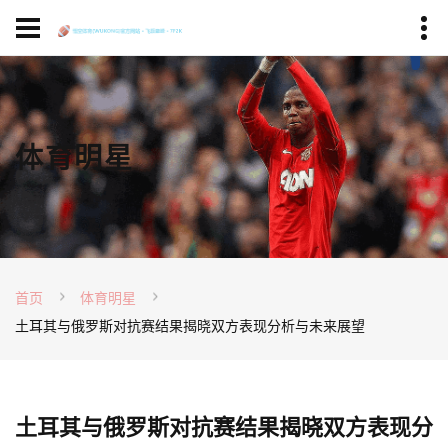
体育明星
首页
体育明星
土耳其与俄罗斯对抗赛结果揭晓双方表现分析与未来展望
土耳其与俄罗斯对抗赛结果揭晓双方表现分