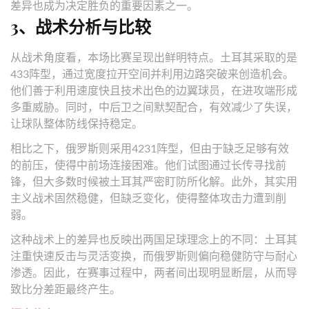
差异也成为决定胜负的重要因素之一。
3、战术分析与比较
从战术角度看，本场比赛呈现出鲜明特点。土耳其采取的是
433阵型，通过宽度拉开空间并利用边路突破来创造机会。
他们善于利用速度快且技术出色的边翼球员，在进攻端形成
多重威胁。同时，中后卫之间默契配合，有效减少了失误，
让球队整体防线保持稳定。
相比之下，俄罗斯则采用4231阵型，但由于缺乏足够有效
的前压，使得中前场连接困难。他们试图通过长传寻找前
锋，但大多数时候被土耳其严密盯防所化解。此外，其实用
主义战术固然稳健，但缺乏变化，使得整体攻击力遭到削
弱。
这种战术上的差异也反映出两国足球理念上的不同：土耳其
注重快速反击与灵活变换，而俄罗斯则偏向稳健防守与耐心
渗透。因此，在赛事过程中，两者间出现明显断层，从而导
致比分差距最终产生。