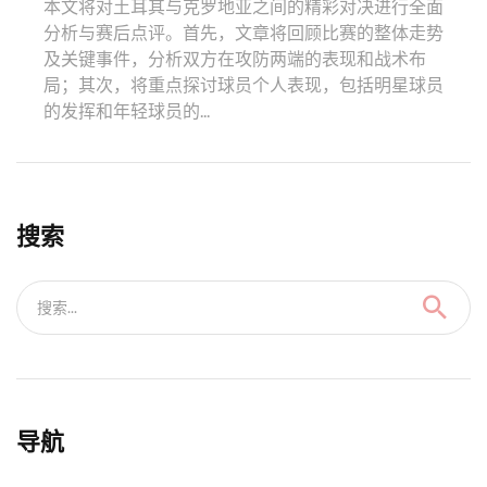
本文将对土耳其与克罗地亚之间的精彩对决进行全面
分析与赛后点评。首先，文章将回顾比赛的整体走势
及关键事件，分析双方在攻防两端的表现和战术布
局；其次，将重点探讨球员个人表现，包括明星球员
的发挥和年轻球员的...
搜索
搜索...
导航