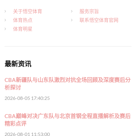
关于悟空体育
服务宗旨
体育热点
联系悟空体育官网
体育明星
最新资讯
CBA新疆队与山东队激烈对抗全场回顾及深度赛后分
析探讨
2026-08-05 17:40:25
CBA巅峰对决广东队与北京首钢全程直播解析及赛后
精彩点评
2026-08-01 11:53:00