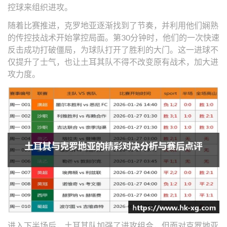
控球来组织进攻。
随着比赛推进，克罗地亚逐渐找到了节奏，并利用他们娴熟
的传控技战术开始掌控局面。第30分钟时，他们的一次快速
反击成功打破僵局，为球队打开了胜利的大门。这一进球不
仅提升了士气，也让土耳其队不得不改变原有战术，加大进
攻力度。
进入下半场后，土耳其队加强了进攻组合，但面对克罗地亚