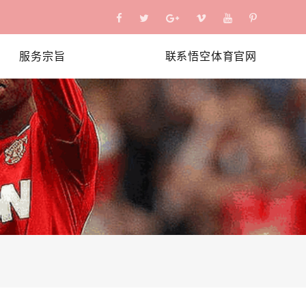
服务宗旨
联系悟空体育官网