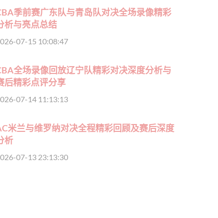
CBA季前赛广东队与青岛队对决全场录像精彩
分析与亮点总结
026-07-15 10:08:47
CBA全场录像回放辽宁队精彩对决深度分析与
赛后精彩点评分享
026-07-14 11:13:13
AC米兰与维罗纳对决全程精彩回顾及赛后深度
分析
026-07-13 23:13:30