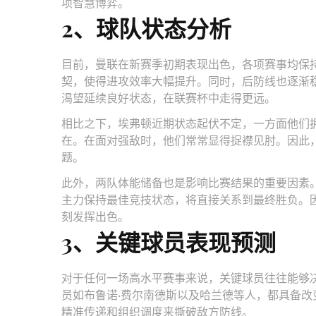
项智慧博弈。
2、球队状态分析
目前，曼联在新赛季初期表现出色，各项赛事均保
契，使得进攻效率大幅提升。同时，后防线也逐渐
渴望延续良好状态，在联赛杯中走得更远。
相比之下，埃弗顿近期状态起伏不定，一方面他们
在。在面对强敌时，他们常常显得捉襟见肘。因此
题。
此外，两队体能储备也是影响比赛结果的重要因素
主力保持最佳竞技状态，将直接关系到最终胜负。
刻发挥出色。
3、关键球员表现预测
对于任何一场高水平赛事来说，关键球员往往能够
员如布鲁诺·费尔南德斯以及哈兰德等人，都具备
精准传递和组织调度来撕破敌方防线。