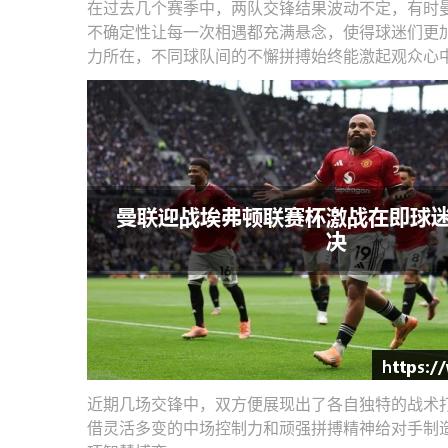
在过去几个赛季中，两队交锋结果波动不定，有时
不确定性让每一次相遇都充满悬念，使得球迷们更
力所在，不同球队间的不懈拼搏始终能激起观众心
近期几场交锋中，双方便展现出了各自独特的战术
借灵活多变的中场控制力和顽强拼搏精神给对手制