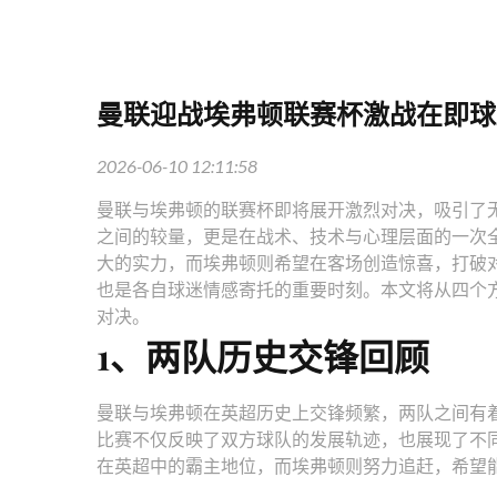
曼联迎战埃弗顿联赛杯激战在即球
2026-06-10 12:11:58
曼联与埃弗顿的联赛杯即将展开激烈对决，吸引了
之间的较量，更是在战术、技术与心理层面的一次
大的实力，而埃弗顿则希望在客场创造惊喜，打破
也是各自球迷情感寄托的重要时刻。本文将从四个
对决。
1、两队历史交锋回顾
曼联与埃弗顿在英超历史上交锋频繁，两队之间有
比赛不仅反映了双方球队的发展轨迹，也展现了不
在英超中的霸主地位，而埃弗顿则努力追赶，希望