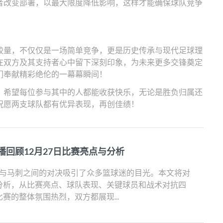
者改变部署，以最大限度降低影响，这样才能确保球队竞争
较量，不仅仅是一场简单竞争，更是历史传承与现代足球理
在双方及其支持者心中留下深刻印象，为未来更多交锋奠定
们奉献精彩绝伦的一幕幕瞬间！
，希望每位参与其中的人都能收获快乐，无论是胜负归属还
祝愿两支球队都有优异表现，再创佳绩！
回顾12月27日比赛亮点与分析
，掘金与马刺之间的对决吸引了众多篮球迷的目光。本文将对
分析，从比赛亮点、球队表现、关键球员和战术对抗四
赛的整体氛围热烈，双方都展现...