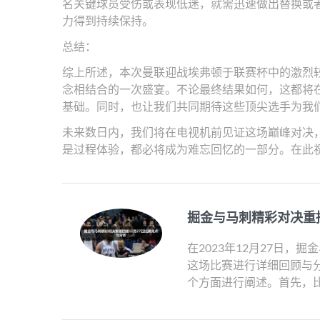
名关键球员受伤或表现低迷，就需迅速做出替换或
力得到持续保持。
总结：
综上所述，本次曼联迎战埃弗顿于联赛杯中的激烈
念相结合的一次盛宴。不论最终结果如何，这都将
基础。同时，也让我们共同期待这些顶尖选手为我
未来数日内，我们将在电视机前见证这场巅峰对决
是过程体验，都必将成为难忘回忆的一部分。在此
掘金与马刺精彩对决重播
在2023年12月27日
这场比赛进行详细回顾与
个方面进行阐述。首先，比