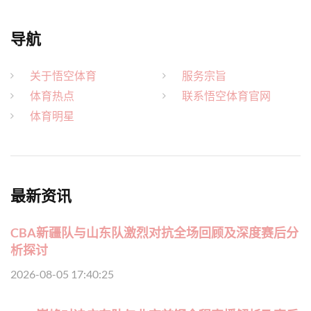
导航
关于悟空体育
服务宗旨
体育热点
联系悟空体育官网
体育明星
最新资讯
CBA新疆队与山东队激烈对抗全场回顾及深度赛后分
析探讨
2026-08-05 17:40:25