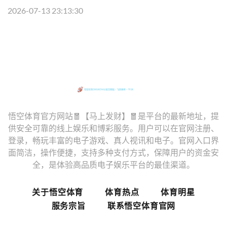
2026-07-13 23:13:30
悟空体育官方网站🧧【马上发财】🧧是平台的最新地址，提
供安全可靠的线上娱乐和博彩服务。用户可以在官网注册、
登录，畅玩丰富的电子游戏、真人视讯和电子。官网入口界
面简洁，操作便捷，支持多种支付方式，保障用户的资金安
全，是体验高品质电子娱乐平台的最佳渠道。
关于悟空体育
体育热点
体育明星
服务宗旨
联系悟空体育官网