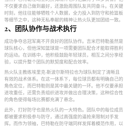
不仅要求自己做到最好，还激励周围队友共同奋斗。在关键
时刻，他往往能够牺牲个人数据，全力投入到防守和抢篮板
等细节之中，这种无私奉献的精神让热火队更加团结一致。
2、团队协作与战术执行
成功争夺总冠军离不开良好的团队协作。吉米巴特勒虽然是
球队核心，但他深知篮球是一项需要团队配合才能取得胜利
的运动。在训练中，他积极鼓励年轻球员，相互之间分享经
验，以提升整个团队的默契度和配合效率。
热火队主教练埃里克·斯波尔斯特拉也为球队制定了清晰且
有效的战术体系。在这一体系下，每位球员都有明确自己的
角色定位，而巴特勒则是其中最关键的一环。他不仅要承担
进攻重任，还需负责组织进攻并做出合理决策，这种综合性
的角色使得每场比赛都充满了悬念。
此外，打好防守也是热火队的一大特色。团队中的每位成员
都被要求积极参与防守，通过高强度的逼抢来限制对手发
挥。而作为领袖，巴特勒在防守端同样发挥着模范作用，以