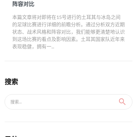
阵容对比
本篇文章将对即将在15号进行的土耳其与冰岛之间
的足球比赛进行详细的前瞻分析。通过分析双方近期
状态、战术风格和阵容对比，我们能够更清楚地认识
到这场比赛的看点及影响因素。土耳其国家队近年来
表现稳健，拥有一...
搜索
搜索...