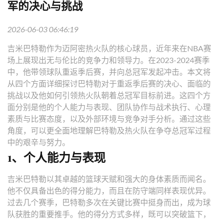
军的决心与挑战
2026-06-03 06:46:19
吉米巴特勒作为迈阿密热火队的核心球员，近年来在NBA赛
场上展现出无与伦比的竞争力和领导力。在2023-2024赛季
中，他带领球队重返季后赛，并向总冠军发起冲击。本文将
从四个方面详细探讨巴特勒对于重返季后赛的决心、面临的
挑战以及他如何引领热火队朝着总冠军目标前进。这四个方
面分别是他的个人能力与表现、团队协作与战术执行、心理
素质与比赛态度，以及外部环境与竞争对手分析。通过这些
角度，可以更全面地理解巴特勒及热火队在争夺总冠军过程
中的艰辛与努力。
1、个人能力与表现
吉米巴特勒以其卓越的篮球天赋和强大的身体素质而闻名。
他不仅具备出色的得分能力，而且在防守端同样表现优异。
过去几个赛季，巴特勒多次在关键比赛中挺身而出，成为球
队获胜的重要推手。他的得分方式多样，既可以突破篮下，