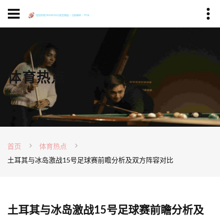
体育热点
首页
体育热点
土耳其与冰岛激战15号足球赛前瞻分析及双方阵容对比
土耳其与冰岛激战15号足球赛前瞻分析及