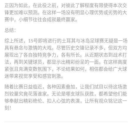
正因为如此，在此役之前，对彼此了解程度有限使得本次交
锋更加难以预测。在这样一场没有明显心理优势或劣势的大
赛中，小细节往往会成就最终赢家。
总结：
综上所述，15号即将进行的土耳其与冰岛足球赛无疑是一场
具有悬念与激情的大戏。尽管历史交锋记录不多，但双方均
展现出了各自独特竞争力，各有所长。从近期状态到战术打
法，再到关键球员，都显示出精彩纷呈的一面。在这样高度
紧张且充满变数氛围下，不论结果如何，相信都会给广大球
迷带来视觉享受和感官刺激。
随着比赛日益临近，各种因素叠加，让我们拭目以待这场激
烈较量究竟花落谁家。无论是哪支球队获胜，都希望他们能
够奉献出精彩绝伦、扣人心弦的表演，让所有观众铭记这一
刻！