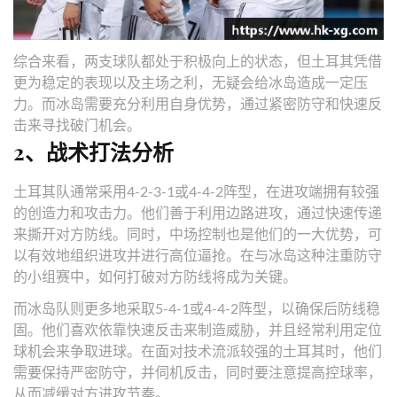
综合来看，两支球队都处于积极向上的状态，但土耳其凭借
更为稳定的表现以及主场之利，无疑会给冰岛造成一定压
力。而冰岛需要充分利用自身优势，通过紧密防守和快速反
击来寻找破门机会。
2、战术打法分析
土耳其队通常采用4-2-3-1或4-4-2阵型，在进攻端拥有较强
的创造力和攻击力。他们善于利用边路进攻，通过快速传递
来撕开对方防线。同时，中场控制也是他们的一大优势，可
以有效地组织进攻并进行高位逼抢。在与冰岛这种注重防守
的小组赛中，如何打破对方防线将成为关键。
而冰岛队则更多地采取5-4-1或4-4-2阵型，以确保后防线稳
固。他们喜欢依靠快速反击来制造威胁，并且经常利用定位
球机会来争取进球。在面对技术流派较强的土耳其时，他们
需要保持严密防守，并伺机反击，同时要注意提高控球率，
从而减缓对方进攻节奏。