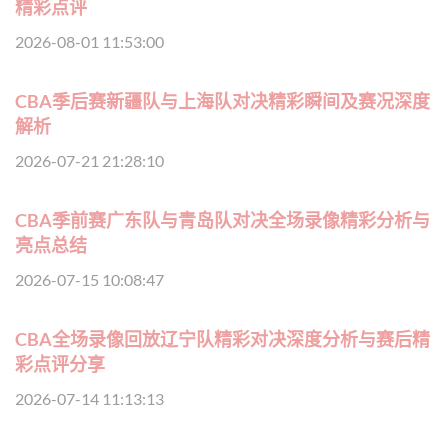
精彩点评
2026-08-01 11:53:00
CBA季后赛新疆队与上海队对决精彩瞬间及赛况深度
解析
2026-07-21 21:28:10
CBA季前赛广东队与青岛队对决全场录像精彩分析与
亮点总结
2026-07-15 10:08:47
CBA全场录像回放辽宁队精彩对决深度分析与赛后精
彩点评分享
2026-07-14 11:13:13