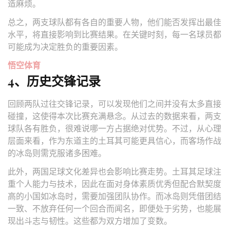
造麻烦。
总之，两支球队都有各自的重要人物，他们能否发挥出最佳
水平，将直接影响到比赛结果。在关键时刻，每一名球员都
可能成为决定胜负的重要因素。
悟空体育
4、历史交锋记录
回顾两队过往交锋记录，可以发现他们之间并没有太多直接
碰撞，这使得本次比赛充满悬念。从过去的数据来看，两支
球队各有胜负，很难说哪一方占据绝对优势。不过，从心理
层面来看，作为东道主的土耳其可能更具信心，而客场作战
的冰岛则需克服诸多困难。
此外，两国足球文化差异也会影响比赛走势。土耳其足球注
重个人能力与技术，因此在面对身体素质优秀但配合默契度
高的小国如冰岛时，需要加强团队协作。而冰岛则凭借团结
一致、不放弃任何一个回合而闻名，即便处于劣势，也能展
现出斗志与韧性。这些都为双方增加了变数。